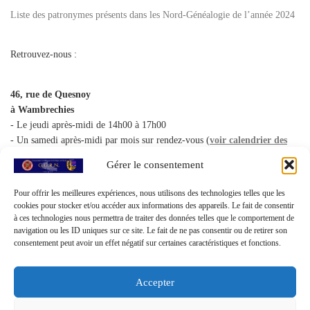
Liste des patronymes présents dans les Nord-Généalogie de l’année 2024
Retrouvez-nous :
46, rue de Quesnoy
à Wambrechies
- Le jeudi après-midi de 14h00 à 17h00
- Un samedi après-midi par mois sur rendez-vous (
voir calendrier des
permanences
)
Gérer le consentement
Pour offrir les meilleures expériences, nous utilisons des technologies telles que les
18 bis rue des Fiacres
cookies pour stocker et/ou accéder aux informations des appareils. Le fait de consentir
à Villeneuve d'Ascq
à ces technologies nous permettra de traiter des données telles que le comportement de
(quartier de Flers-Bourg)
navigation ou les ID uniques sur ce site. Le fait de ne pas consentir ou de retirer son
- le mercredi après-midi de 14h00 à 17h00
consentement peut avoir un effet négatif sur certaines caractéristiques et fonctions.
- le samedi matin sur rendez-vous
Accepter