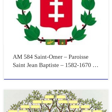
Saint-Omer – Paroisse Saint Jean Baptiste - 1582-1670 – BMS par
le docteur Philippe DERIEUX Fondée au 10ème siècle, par les
moines de l'abbaye de St Bertin, la chapelle devint une église
paroissiale en 1154, sous le patronyme de Saint Jean. En activité
jusqu'à la Révolution, l'église sert ensuite de […]
AM 584 Saint-Omer – Paroisse
Saint Jean Baptiste – 1582-1670 …
Le patronyme BRIET et ses variations dans les trois cantons