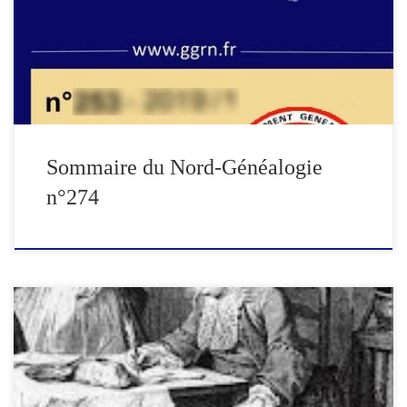
Weppes (suite) Ascendance d’Anne-Sophie Thérèse TREELS
(suite) Les d’EPERLECQUES Ascendance SENAME Rectificatif
et complément à l’ascendance DESROUSSEAUX Informations
pratiques […]
Sommaire du Nord-Généalogie
n°274
Contrats de mariage et autres contrats reçus par les notaires de
Samer et autorités samériennes de 1430 à 1602. Par Michel
CHAMPAGNE Pour la période considérée, seuls les contrats de