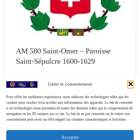
Départementales du Pas-de-Calais, vues 334 à 567. Le patronyme
retenu pour la famille […]
AM 580 Saint-Omer – Paroisse
Saint-Sépulcre 1600-1629
Gérer le consentement
Pour offrir les meilleures expériences, nous utilisons des technologies telles que les
Page 1 de 26
1
2
3
cookies pour stocker et/ou accéder aux informations des appareils. Le fait de consentir
à ces technologies nous permettra de traiter des données telles que le comportement de
navigation ou les ID uniques sur ce site. Le fait de ne pas consentir ou de retirer son
…
26
Suivant »
consentement peut avoir un effet négatif sur certaines caractéristiques et fonctions.
Accepter