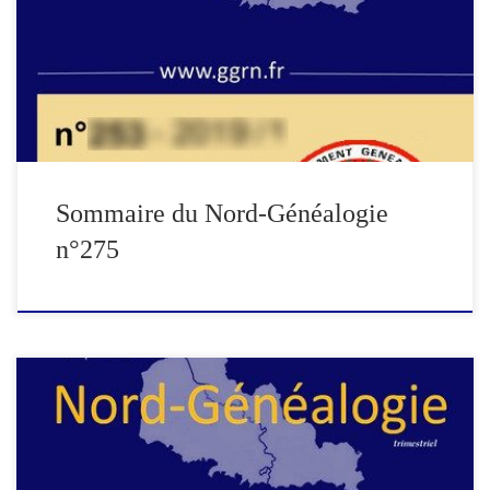
concernant des habitants de Lambersart (suite) Nouvelles
publications La seigneurie de Follemprise à Bersé Ascendance de
Marie Apolline BERTE Informations pratiques 181 Accès à
Nord-Généalogie […]
Sommaire du Nord-Généalogie
n°275
Edito : Période estivale : qu’en est-il de la généalogie ? Compte-
rendu de l’Assemblée Générale Une famille BARON dans les
Weppes (suite) La famille BOURSETTE au XVIIIe siècle dans les