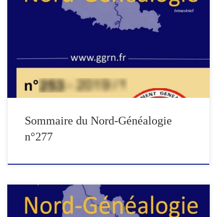
Edito : Redémarrage Ascendance d’André Charles LEFEBVRE et
d’Antoinette MULLE (suite et fin) Rentes héritières concernant
des habitants de Lambersart (suite) Les LEMESRE : Une famille
de LINSELLES Ascendance de Michelle SENAME – partie 4
Compte-rendu de l’Assemblée Générale du 15 mars 2025
Rectificatif au N° 276 Nord Généalogie : […]
Sommaire du Nord-Généalogie
n°277