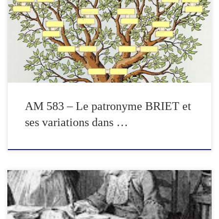
d’Arras par Henri BRIET. Quatrième opus de la saga des BRIET,
après le Tournaisis, la châtellenie de Lille, celle de Douai et le
canton de Brebières, Henri BRIET nous livre ici une étude de son
patronyme dans les trois cantons […]
AM 583 – Le patronyme BRIET et
ses variations dans …
Contrats de mariage et autres contrats reçus par les notaires de
Samer de 1603 à 1614. Par Michel CHAMPAGNE Troisième