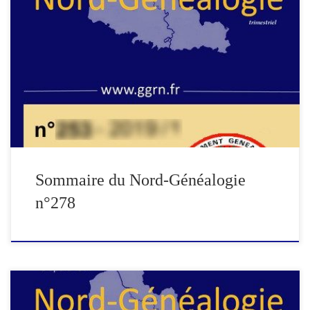
Edito : Nord-Généalogie, la revue du GGRN Ascendance de
Michelle SENAME ( suite ) Les LEMESRE : Une famille de
LINSELLES ( 2 ) Rentes héritières concernant des habitants de
Lambersart (suite) La seigneurie de Frémicourt (1/2) L’Affaire
Michel MONNART Informations pratiques Accès à Nord-
Généalogie au format numérique […]
Sommaire du Nord-Généalogie
n°278