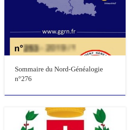
Edito : Une année se termine Ascendance de Michelle SENAME (
suite ) Correctif à l’ascendance PROUVOST Rentes héritières
concernant des habitants de Lambersart (suite) La seigneurie du
Boulenrieu à Bersée Deux François LEROY à Houplines
Ascendance LEFEBVRE-MULLE et meurtre en famille Notes de
lecture : Ennemi Français et concubinage […]
Sommaire du Nord-Généalogie
n°276