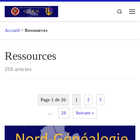
Passer au contenu
Search
Me
Accueil
>
Ressources
Ressources
259 articles
Page 1 de 26
1
2
3
…
26
Suivant »