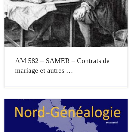
volet des relevés notariaux de Samer. Pour la période considérée,
seuls les contrats de mariage et transactions ont été
systématiquement relevés. Les baux, ventes et constitutions de
rente ne figurent […]
AM 582 – SAMER – Contrats de
mariage et autres …
Edito : Généalogie et Intelligence artificielle Bulletin d’adhésion
Ascendance de Marie Claire DESROUSSEAUX (suite et fin)
Ascendance de Michelle SENAME Actes insolites Rentes héritières