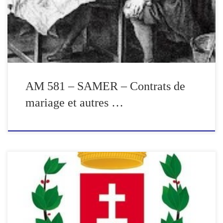
mariage et transactions ont été systématiquement relevés. A partir
de 1580 les baux, ventes et constitutions de rente ne figurent […]
AM 581 – SAMER – Contrats de
mariage et autres …
Reconstitution des familles de Saint-Omer - Paroisse Saint-
Sépulcre 1600-1629 Par Jean-François BAQUET Le présent
document a été constitué à partir des actes de baptême figurant
dans le microfilm 5 MIR 765/24 disponible sur le site des Archives