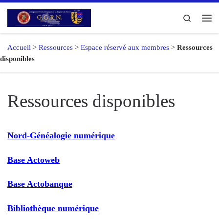
Passer au contenu
Search
Me
Accueil
>
Ressources
>
Espace réservé aux membres
>
Ressources
disponibles
Ressources disponibles
Nord-Généalogie numérique
Base Actoweb
Base Actobanque
Bibliothèque numérique