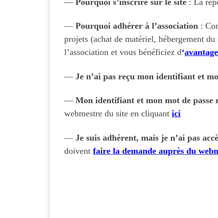
—
Pourquoi s’inscrire sur le site
: La rép
—
Pourquoi adhérer à l’association
: Com
projets (achat de matériel, hébergement du
l’association et vous bénéficiez d
‘
avantage
—
Je n’ai pas reçu mon identifiant et m
—
Mon identifiant et mon mot de passe n
webmestre du site en cliquant
ici
—
Je suis adhérent, mais je n’ai pas ac
doivent
faire la demande auprès du web