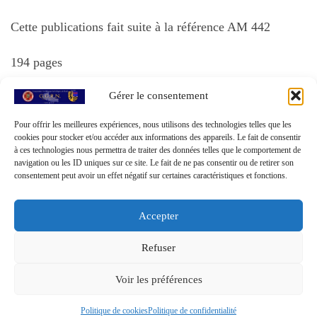
Cette publications fait suite à la référence AM 442
194 pages
Gérer le consentement
Publié sous la référence AM 459
Pour offrir les meilleures expériences, nous utilisons des technologies telles que les
cookies pour stocker et/ou accéder aux informations des appareils. Le fait de consentir
à ces technologies nous permettra de traiter des données telles que le comportement de
navigation ou les ID uniques sur ce site. Le fait de ne pas consentir ou de retirer son
consentement peut avoir un effet négatif sur certaines caractéristiques et fonctions.
Accepter
Refuser
© 2026
GGRN - Groupement Généalogique de la Région du
Voir les préférences
Nord
– Tous droits réservés
Propulsé par
WP
– Réalisé avec the
Thème Customizr
Politique de cookies
Politique de confidentialité