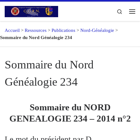
Passer au contenu
Search
Me
Accueil
>
Ressources
>
Publications
>
Nord-Généalogie
>
Sommaire du Nord Généalogie 234
Sommaire du Nord
Généalogie 234
Sommaire du NORD
GENEALOGIE 234 – 2014 n°2
Le mot du président par D.