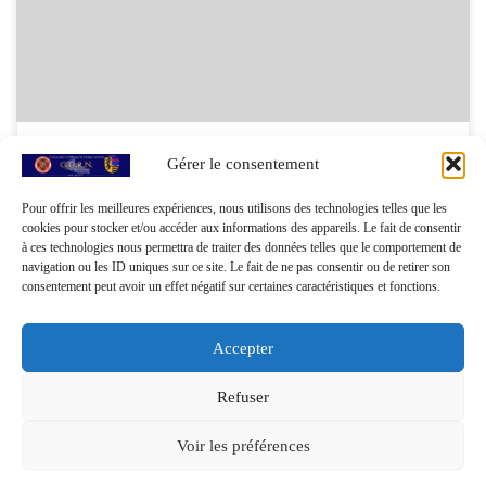
pose souvent le problème des échanges entre deux personnes ayant
un logiciel de généalogie différent, ou une version différente […]
Gérer le consentement
Exporter sa généalogie au format
Gedcom
Pour offrir les meilleures expériences, nous utilisons des technologies telles que les
cookies pour stocker et/ou accéder aux informations des appareils. Le fait de consentir
à ces technologies nous permettra de traiter des données telles que le comportement de
navigation ou les ID uniques sur ce site. Le fait de ne pas consentir ou de retirer son
consentement peut avoir un effet négatif sur certaines caractéristiques et fonctions.
Accepter
Refuser
© 2026
GGRN - Groupement Généalogique de la Région du
Voir les préférences
Nord
– Tous droits réservés